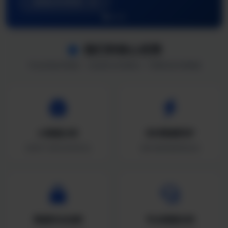
查看数据看板
我们的核心优势
专业的技术团队 · 先进的分析算法 · 可靠的实时数据
AI智能分析
实时数据同步
深度学习算法持续优化
毫秒级数据更新延迟
数据安全加密
专业客服支持