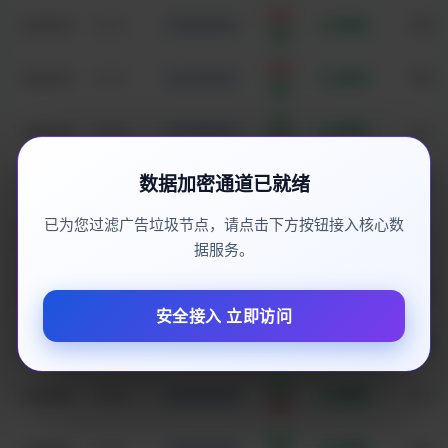
大
3466306
23:13
5+0+5=10
命中
单双
双
大
3466305
23:10
3+7+2=12
命中
单双
双
大
3466304
23:06
1+7+9=17
命中
大小
双
小
数据加密通道已就绪
3466303
23:03
5+8+3=16
命中
单双
双
已为您过滤广告垃圾节点，请点击下方按钮接入核心数
大
3466302
22:59
5+0+7=12
未中
-
据服务。
单
小
3466301
22:56
0+7+2=09
命中
大小
双
安全接入 立即访问
小
3466300
22:52
6+4+9=19
命中
单双
单
大
3466299
22:49
6+9+0=15
命中
大小
双
大