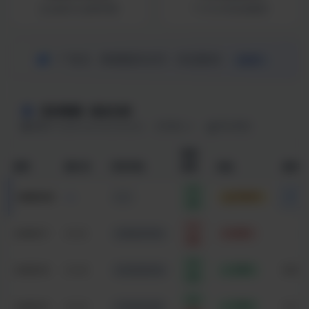
企业级SSL加密传输
7×24小时在线服务
广告位 · 数据服务合作 · 欢迎垂询
招商中
实时预测 · 组合分析
更新于 2026-08-06 23:55:24
算法 v1
黑马预测
预测
期号
倒计时
开奖号码
结果
状态
操作
大
--
3466318
--
预测中
双
小
3466317
23:52
2+8+4=14
未中
-
单
大
3466316
23:48
3+3+8=14
命中
组合
双
大
3466315
23:45
1+8+9=18
命中
大小